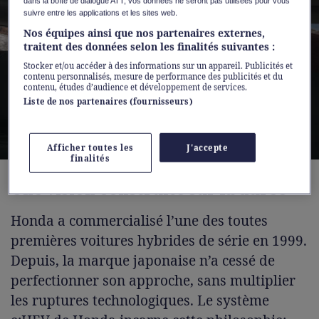
dans la boîte de dialogue ATT, vos données ne seront pas utilisées pour vous
suivre entre les applications et les sites web.
Nos équipes ainsi que nos partenaires externes,
traitent des données selon les finalités suivantes :
Stocker et/ou accéder à des informations sur un appareil. Publicités et
contenu personnalisés, mesure de performance des publicités et du
contenu, études d’audience et développement de services.
Liste de nos partenaires (fournisseurs)
Afficher toutes les
J'accepte
finalités
Une vision construite sur la durée
Honda a commercialisé l’une des toutes
premières voitures hybrides de série en 1999.
Depuis, la marque japonaise n’a cessé de
perfectionner son approche, sans multiplier
les ruptures technologiques. Le système