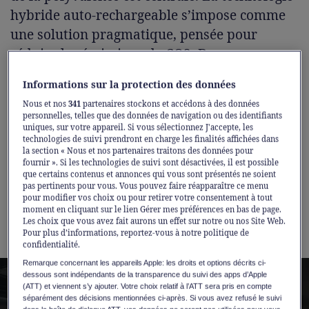
hybride auto-rechargeable s’impose comme
une solution pragmatique, pensée pour
réduire les émissions de CO2. Dans un
marché où les véhicules utilitaires sport (SUV
Informations sur la protection des données
en anglais) dominent les immatriculations,
Nous et nos
341
partenaires stockons et accédons à des données
Honda, pionnier discret de l’hybridation, a
personnelles, telles que des données de navigation ou des identifiants
fait le choix d’une électrification progressive
uniques, sur votre appareil. Si vous sélectionnez J'accepte, les
technologies de suivi prendront en charge les finalités affichées dans
avec sa gamme de SUV e:HEV. Une réponse
la section « Nous et nos partenaires traitons des données pour
fournir ». Si les technologies de suivi sont désactivées, il est possible
aux conducteurs urbains et périurbains qui
que certains contenus et annonces qui vous sont présentés ne soient
souhaitent réduire leur empreinte sans
pas pertinents pour vous. Vous pouvez faire réapparaître ce menu
pour modifier vos choix ou pour retirer votre consentement à tout
dépendre d’une recharge à domicile ou en
moment en cliquant sur le lien Gérer mes préférences en bas de page.
Les choix que vous avez fait aurons un effet sur notre ou nos Site Web.
borne publique.
Pour plus d’informations, reportez-vous à notre politique de
confidentialité.
Remarque concernant les appareils Apple: les droits et options décrits ci-
dessous sont indépendants de la transparence du suivi des apps d’Apple
(ATT) et viennent s’y ajouter. Votre choix relatif à l’ATT sera pris en compte
séparément des décisions mentionnées ci-après. Si vous avez refusé le suivi