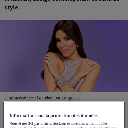
style.
L'ambassadrice : l'actrice Eva Longoria.
Depuis plus de quatre décennies,
APM
Informations sur la protection des données
Monaco
imagine des collections en prise
Nous et nos
341
partenaires stockons et accédons à des données