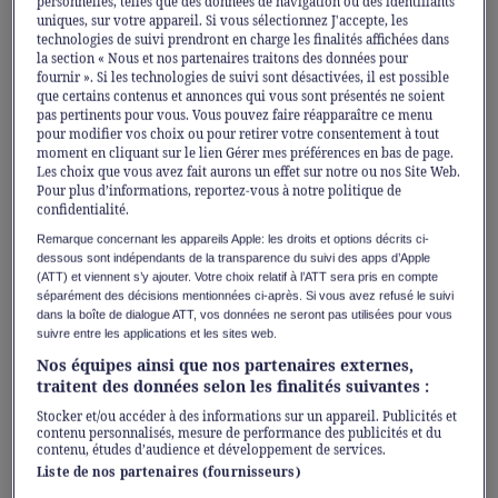
personnelles, telles que des données de navigation ou des identifiants
directe avec leur époque. Saison après saison,
uniques, sur votre appareil. Si vous sélectionnez J'accepte, les
technologies de suivi prendront en charge les finalités affichées dans
la maison explore des univers solaires et
la section « Nous et nos partenaires traitons des données pour
graphiques, inspirés par la lumière de la
fournir ». Si les technologies de suivi sont désactivées, il est possible
que certains contenus et annonces qui vous sont présentés ne soient
Riviera et l’élégance de la Côte d’Azur. Pour le
pas pertinents pour vous. Vous pouvez faire réapparaître ce menu
pour modifier vos choix ou pour retirer votre consentement à tout
Printemps 2026, cette dynamique créative se
moment en cliquant sur le lien Gérer mes préférences en bas de page.
décline autour du lilas, fil conducteur d’une
Les choix que vous avez fait aurons un effet sur notre ou nos Site Web.
Pour plus d’informations, reportez-vous à notre politique de
collection lumineuse, fidèle à l’ADN de la
confidentialité.
marque tout en lui apportant une sensibilité
Remarque concernant les appareils Apple: les droits et options décrits ci-
nouvelle.
dessous sont indépendants de la transparence du suivi des apps d’Apple
(ATT) et viennent s’y ajouter. Votre choix relatif à l’ATT sera pris en compte
séparément des décisions mentionnées ci-après. Si vous avez refusé le suivi
dans la boîte de dialogue ATT, vos données ne seront pas utilisées pour vous
Le lilas, expression du printemps
suivre entre les applications et les sites web.
selon APM Monaco
Nos équipes ainsi que nos partenaires externes,
traitent des données selon les finalités suivantes :
La collection se déploie autour d’une palette
Stocker et/ou accéder à des informations sur un appareil. Publicités et
délicate dominée par le lilas, évoquant une
contenu personnalisés, mesure de performance des publicités et du
contenu, études d’audience et développement de services.
lumière subtile et raffinée. Les bijoux mettent
Liste de nos partenaires (fournisseurs)