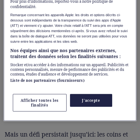
livraison.
Pour plus d’informations, reportez-vous à notre politique de
confidentialité.
Remarque concernant les appareils Apple: les droits et options décrits ci-
dessous sont indépendants de la transparence du suivi des apps d’Apple
(ATT) et viennent s’y ajouter. Votre choix relatif à l’ATT sera pris en compte
Acheter ici
séparément des décisions mentionnées ci-après. Si vous avez refusé le suivi
dans la boîte de dialogue ATT, vos données ne seront pas utilisées pour vous
suivre entre les applications et les sites web.
Nos équipes ainsi que nos partenaires externes,
Les robots aspirateurs s’imposent de plus en
traitent des données selon les finalités suivantes :
plus dans les foyers suisses. Rien que sur
Stocker et/ou accéder à des informations sur un appareil. Publicités et
contenu personnalisés, mesure de performance des publicités et du
Galaxus.ch, leurs ventes ont progressé de
contenu, études d’audience et développement de services.
50% en 2025 par rapport à l’année
Liste de nos partenaires (fournisseurs)
précédente. Les raisons sont évidentes: ces
assistants autonomes éliminent la poussière
Afficher toutes les
J'accepte
finalités
et lavent les sols en même temps, pour un
vrai gain de temps au quotidien.
Mais un défi persistait jusqu’ici: les coins et