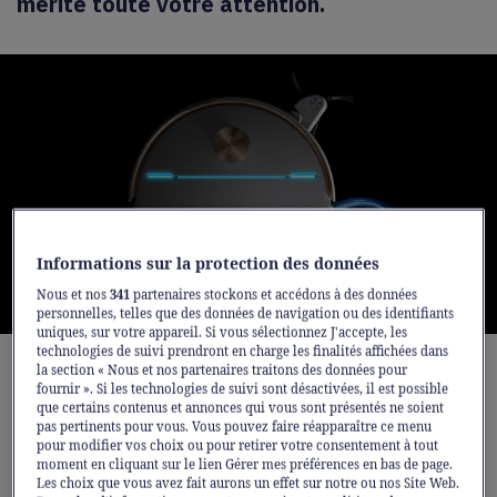
mérite toute votre attention.
Informations sur la protection des données
Nous et nos
341
partenaires stockons et accédons à des données
personnelles, telles que des données de navigation ou des identifiants
uniques, sur votre appareil. Si vous sélectionnez J'accepte, les
technologies de suivi prendront en charge les finalités affichées dans
la section « Nous et nos partenaires traitons des données pour
fournir ». Si les technologies de suivi sont désactivées, il est possible
Le MOVA V70
est disponible dès
que certains contenus et annonces qui vous sont présentés ne soient
pas pertinents pour vous. Vous pouvez faire réapparaître ce menu
maintenant sur fust.ch
. Un kit complet de
pour modifier vos choix ou pour retirer votre consentement à tout
pièces de rechange est inclus dans la
moment en cliquant sur le lien Gérer mes préférences en bas de page.
Les choix que vous avez fait aurons un effet sur notre ou nos Site Web.