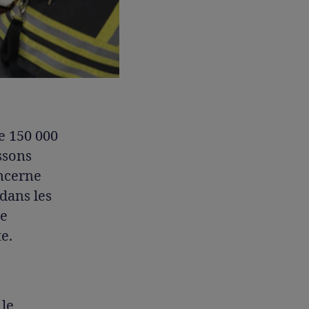
e 150 000
ssons
oncerne
dans les
de
e.
 le