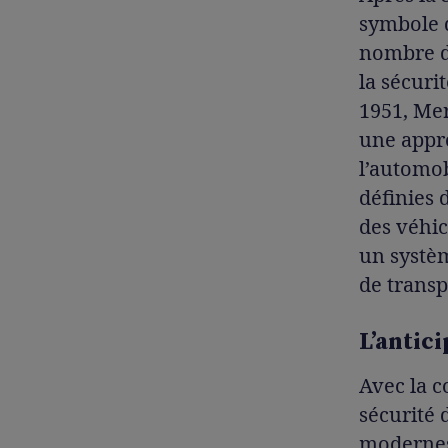
symbole 
nombre d
la sécur
1951, Mer
une appr
l’automob
définies 
des véhic
un systè
de transp
L’antic
Avec la c
sécurité 
modernes