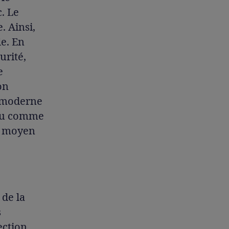
. Le
 Ainsi,
e. En
urité,
e
on
é moderne
nçu comme
n moyen
 de la
s
ection