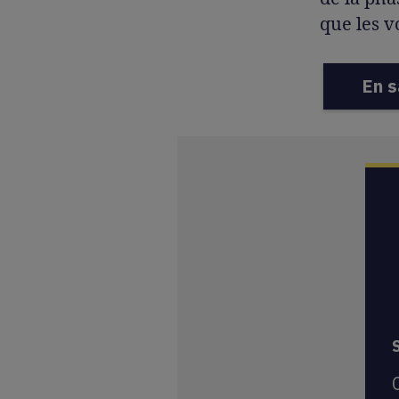
que les v
En s