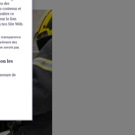
ns des
ns contenus et
raître ce
ur le lien
u nos Site Web.
la transparence
parément des
ne seront pas
lon les
 mesure de