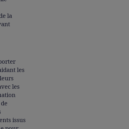
de la
vant
porter
aidant les
leurs
avec les
uation
 de
s
ents issus
le pour