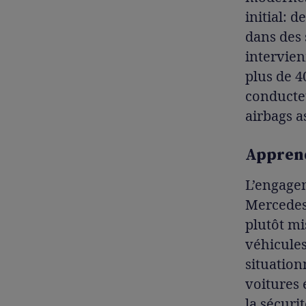
initial: d
dans des 
intervien
plus de 4
conducteu
airbags a
Apprend
L’engagem
Mercedes-
plutôt mi
véhicule
situation
voitures 
la sécuri