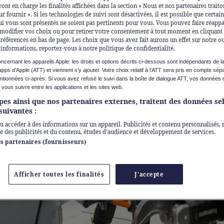
ont en charge les finalités affichées dans la section « Nous et nos partenaires traito
 fournir ». Si les technologies de suivi sont désactivées, il est possible que certai
i vous sont présentés ne soient pas pertinents pour vous. Vous pouvez faire réappa
odifier vos choix ou pour retirer votre consentement à tout moment en cliquant s
références en bas de page. Les choix que vous avez fait aurons un effet sur notre o
’informations, reportez-vous à notre politique de confidentialité.
cernant les appareils Apple: les droits et options décrits ci-dessous sont indépendants de 
apps d’Apple (ATT) et viennent s’y ajouter. Votre choix relatif à l’ATT sera pris en compte sé
tionnées ci-après. Si vous avez refusé le suivi dans la boîte de dialogue ATT, vos données 
r vous suivre entre les applications et les sites web.
pes ainsi que nos partenaires externes, traitent des données se
 suivantes :
ou accéder à des informations sur un appareil. Publicités et contenu personnalisés,
 des publicités et du contenu, études d’audience et développement de services.
os partenaires (fournisseurs)
Afficher toutes les finalités
J'accepte