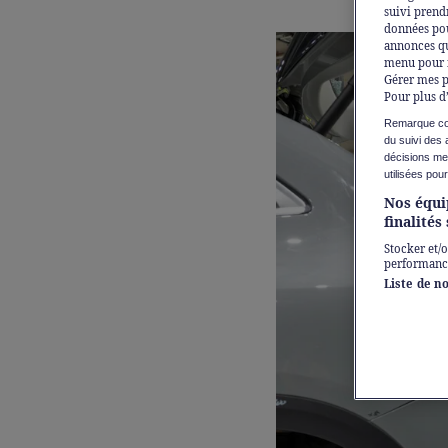
suivi prendr
données pour
annonces qu
menu pour m
Gérer mes p
Pour plus d
Remarque con
du suivi des 
décisions men
utilisées pou
Nos équi
finalités
Stocker et/
performance
Liste de n