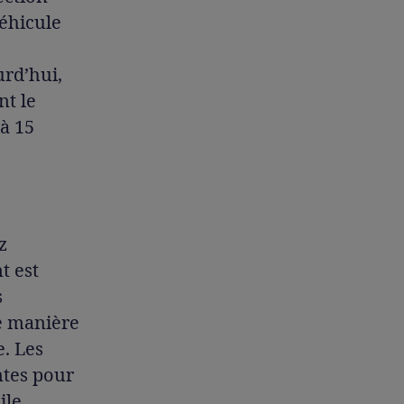
véhicule
urd’hui,
nt le
à 15
z
t est
s
e manière
e. Les
ntes pour
ile