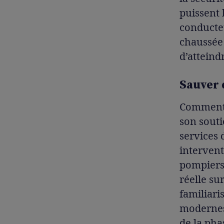
puissent 
conducteu
chaussée 
d’atteind
Sauver 
Comment 
son souti
services 
intervent
pompiers 
réelle su
familiari
modernes 
de la pha