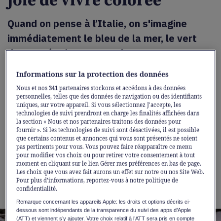
joie de vivre colorée
Quand on pense à l’Italie, on s'imagine
immédiatement le bleu de la mer, le vert
des cyprès de Toscane, le rouge
flamboyant du soleil couchant sur Capri, le
Informations sur la protection des données
jaune des citrons mûrs. La couleur est
Nous et nos
341
partenaires stockons et accédons à des données
l’incarnation de la dolce vita et de
personnelles, telles que des données de navigation ou des identifiants
uniques, sur votre appareil. Si vous sélectionnez J'accepte, les
l’optimisme. Le tempérament et le
technologies de suivi prendront en charge les finalités affichées dans
la section « Nous et nos partenaires traitons des données pour
caractère de l’Italie se retrouvent aussi
fournir ». Si les technologies de suivi sont désactivées, il est possible
que certains contenus et annonces qui vous sont présentés ne soient
dans le design italien exclusif. Et par
pas pertinents pour vous. Vous pouvez faire réapparaître ce menu
exemple aussi dans la marque automobile
pour modifier vos choix ou pour retirer votre consentement à tout
moment en cliquant sur le lien Gérer mes préférences en bas de page.
qui représente l’Italie comme nulle autre:
Les choix que vous avez fait aurons un effet sur notre ou nos Site Web.
Pour plus d’informations, reportez-vous à notre politique de
Fiat
.
confidentialité.
Remarque concernant les appareils Apple: les droits et options décrits ci-
dessous sont indépendants de la transparence du suivi des apps d’Apple
(ATT) et viennent s’y ajouter. Votre choix relatif à l’ATT sera pris en compte